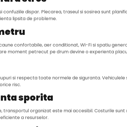
confuziile dispar. Plecarea, traseul si sosirea sunt planifi
ienta lipsita de probleme.
ometru
une confortabile, aer conditionat, Wi-Fi si spatiu gener
iecare moment petrecut pe drum devine o experienta placu
grupuri si respecta toate normele de siguranta. Vehiculele 
rice risc.
enta sporita
transportul organizat este mai accesibil. Costurile sunt m
 eficiente a resurselor.