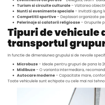
Turism si circuite culturale
– Vizitarea obiecti
Nunti si evenimente speciale
– Invitatii ajung
Competitii sportive
– Deplasari organizate pen
Pelerinaje si calatorii religioase
– Grupurile po
Tipuri de vehicule 
transportul grupur
In functie de dimensiunea grupului si de nevoile specif
Microbuze
– Ideale pentru grupuri de pana la 2
Midibuze
– O varianta intermediara, recomanda
Autocare moderne
– Capacitate mare, confort 
Toate vehiculele sunt echipate cu cele mai noi tehnol