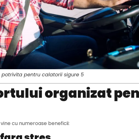
otrivita pentru calatorii sigure 5
rtului organizat pe
 vine cu numeroase beneficii:
 fara stres