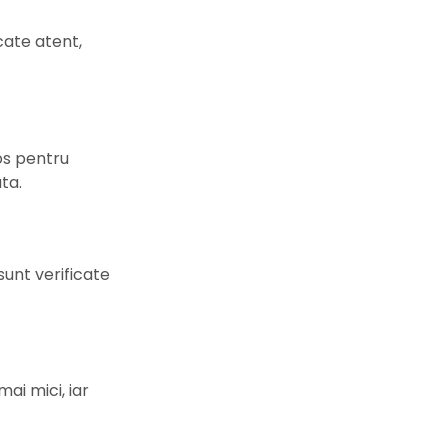
cate atent,
os pentru
ta.
sunt verificate
ai mici, iar