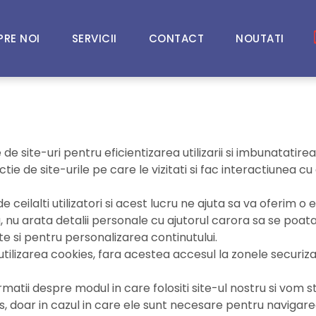
PRE NOI
SERVICII
CONTACT
NOUTATI
e site-uri pentru eficientizarea utilizarii si imbunatatirea 
ctie de site-urile pe care le vizitati si fac interactiunea c
e ceilalti utilizatori si acest lucru ne ajuta sa va oferim 
 nu arata detalii personale cu ajutorul carora sa se poata s
e si pentru personalizarea continutului.
tilizarea cookies, fara acestea accesul la zonele securizat
ormatii despre modul in care folositi site-ul nostru si vom 
s, doar in cazul in care ele sunt necesare pentru navigarea