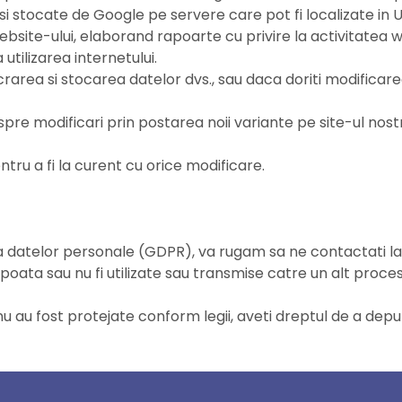
e si stocate de Google pe servere care pot fi localizate in U
a website-ului, elaborand rapoarte cu privire la activitatea
 utilizarea internetului.
lucrarea si stocarea datelor dvs., sau daca doriti modific
re modificari prin postarea noii variante pe site-ul nostr
tru a fi la curent cu orice modificare.
rea datelor personale (GDPR), va rugam sa ne contactati
 poata sau nu fi utilizate sau transmise catre un alt proc
 nu au fost protejate conform legii, aveti dreptul de a d