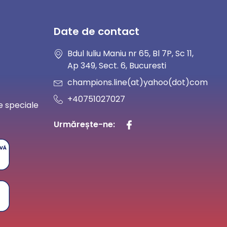
Date de contact
Bdul Iuliu Maniu nr 65, Bl 7P, Sc 11,
Ap 349, Sect. 6, Bucuresti
champions.line(at)yahoo(dot)com
+40751027027
 speciale
Urmărește-ne: