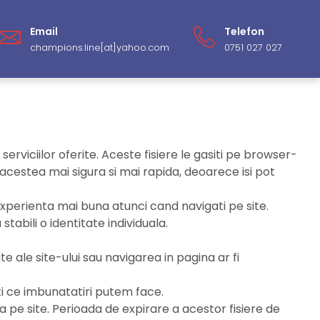
Email
Telefon
champions.line[at]yahoo.com
0751 027 027
serviciilor oferite. Aceste fisiere le gasiti pe browser-
u acestea mai sigura si mai rapida, deoarece isi pot
o experienta mai buna atunci cand navigati pe site.
tabili o identitate individuala.
e ale site-ului sau navigarea in pagina ar fi
sti ce imbunatatiri putem face.
 pe site. Perioada de expirare a acestor fisiere de