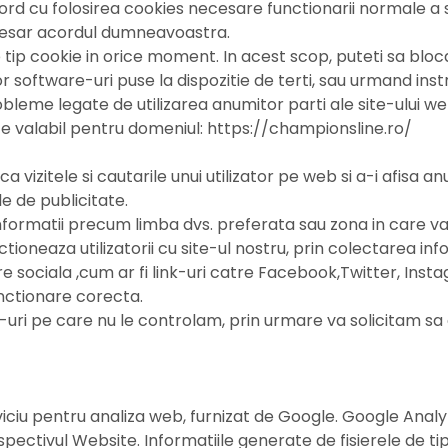
rd cu folosirea cookies necesare functionarii normale a s
necesar acordul dumneavoastra.
ip cookie in orice moment. In acest scop, puteti sa blocati
or software-uri puse la dispozitie de terti, sau urmand inst
bleme legate de utilizarea anumitor parti ale site-ului web
e valabil pentru domeniul: https://championsline.ro/
vizitele si cautarile unui utilizator pe web si a-i afisa an
le de publicitate.
formatii precum limba dvs. preferata sau zona in care va 
ioneaza utilizatorii cu site-ul nostru, prin colectarea inf
 sociala ,cum ar fi link-uri catre Facebook,Twitter, Insta
functionare corecta.
-uri pe care nu le controlam, prin urmare va solicitam sa cit
iciu pentru analiza web, furnizat de Google. Google Analyti
pectivul Website. Informatiile generate de fisierele de tip 