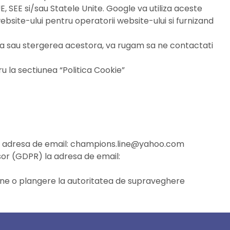
E, SEE si/sau Statele Unite. Google va utiliza aceste
 website-ului pentru operatorii website-ului si furnizand
area sau stergerea acestora, va rugam sa ne contactati
u la sectiunea “Politica Cookie”
 la adresa de email: champions.line@yahoo.com
esor (GDPR) la adresa de email:
epune o plangere la autoritatea de supraveghere