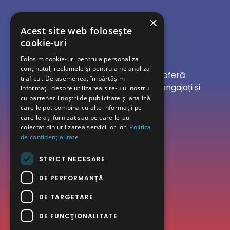
×
Acest site web folosește
cookie-uri
Folosim cookie-uri pentru a personaliza
conținutul, reclamele și pentru a ne analiza
CHAMPIONS LINE, înființată în 2005, oferă
traficul. De asemenea, împărtășim
servicii fiabile de transport pentru angajați și
informații despre utilizarea site-ului nostru
cu partenerii noștri de publicitate și analiză,
transport ocazional.
care le pot combina cu alte informații pe
care le-ați furnizat sau pe care le-au
colectat din utilizarea serviciilor lor.
Politica
0751 027 027
de confidențialitate
STRICT NECESARE
DE PERFORMANȚĂ
DE TARGETARE
DE FUNCŢIONALITATE