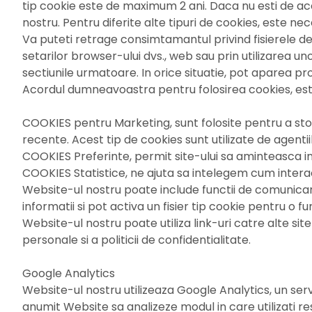
tip cookie este de maximum 2 ani. Daca nu esti de aco
nostru. Pentru diferite alte tipuri de cookies, este 
Va puteti retrage consimtamantul privind fisierele de t
setarilor browser-ului dvs., web sau prin utilizarea un
sectiunile urmatoare. In orice situatie, pot aparea pro
Acordul dumneavoastra pentru folosirea cookies, est
COOKIES pentru Marketing, sunt folosite pentru a stoca 
recente. Acest tip de cookies sunt utilizate de agentii
COOKIES Preferinte, permit site-ului sa aminteasca in
COOKIES Statistice, ne ajuta sa intelegem cum interact
Website-ul nostru poate include functii de comunicare
informatii si pot activa un fisier tip cookie pentru o 
Website-ul nostru poate utiliza link-uri catre alte site
personale si a politicii de confidentialitate.
Google Analytics
Website-ul nostru utilizeaza Google Analytics, un serv
anumit Website sa analizeze modul in care utilizati res