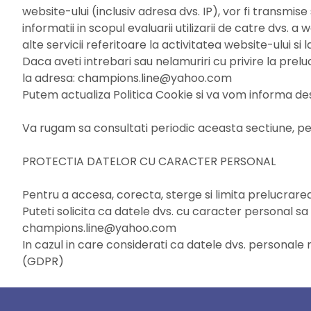
website-ului (inclusiv adresa dvs. IP), vor fi transmis
informatii in scopul evaluarii utilizarii de catre dvs. 
alte servicii referitoare la activitatea website-ului si la
Daca aveti intrebari sau nelamuriri cu privire la pre
la adresa: champions.line@yahoo.com
Putem actualiza Politica Cookie si va vom informa desp
Va rugam sa consultati periodic aceasta sectiune, pen
PROTECTIA DATELOR CU CARACTER PERSONAL
Pentru a accesa, corecta, sterge si limita prelucra
Puteti solicita ca datele dvs. cu caracter personal sa
champions.line@yahoo.com
In cazul in care considerati ca datele dvs. personale
(GDPR)