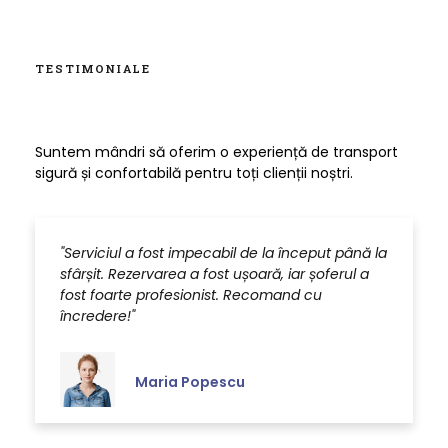
TESTIMONIALE
Suntem mândri să oferim o experiență de transport
sigură și confortabilă pentru toți clienții noștri.
"Serviciul a fost impecabil de la început până la
"
sfârșit. Rezervarea a fost ușoară, iar șoferul a
f
fost foarte profesionist. Recomand cu
d
încredere!"
s
Maria Popescu