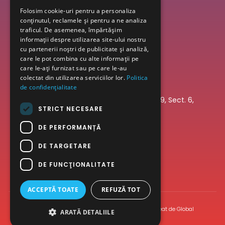
Folosim cookie-uri pentru a personaliza
conținutul, reclamele și pentru a ne analiza
traficul. De asemenea, împărtășim
informații despre utilizarea site-ului nostru
cu partenerii noștri de publicitate și analiză,
care le pot combina cu alte informații pe
care le-ați furnizat sau pe care le-au
colectat din utilizarea serviciilor lor.
Politica
Date de contact
de confidențialitate
Bdul Iuliu Maniu nr 65, Bl 7P, Sc 11, Ap 349, Sect. 6,
STRICT NECESARE
Bucuresti
champions.line(at)yahoo(dot)com
DE PERFORMANȚĂ
+40751027027
DE TARGETARE
Urmărește-ne:
DE FUNCŢIONALITATE
ACCEPTĂ TOATE
REFUZĂ TOT
© 2024 Champions Line. Toate Drepturile Rezervate. Creat de
Global
ARATĂ DETALIILE
Marketing – IT